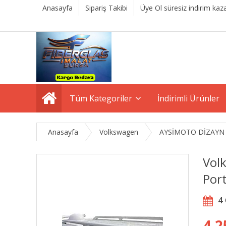
Anasayfa
Sipariş Takibi
Üye Ol süresiz indirim kaza
Tüm Kategoriler
İndirimli Ürünler
Anasayfa
Volkswagen
AYSİMOTO DİZAYN
Vol
Por
4
4.2