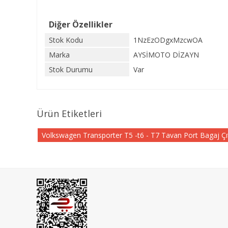
Diğer Özellikler
Stok Kodu
1NzEzODgxMzcwOA
Marka
AYSİMOTO DİZAYN
Stok Durumu
Var
Ürün Etiketleri
Volkswagen Transporter T5 -t6 - T7 Tavan Port Bagaj Çı