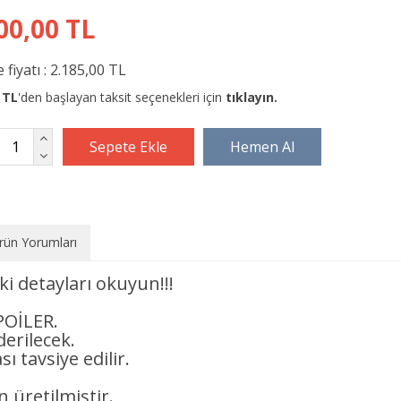
00,00 TL
 fiyatı :
2.185,00 TL
 TL
'den başlayan taksit seçenekleri için
tıklayın.
rün Yorumları
i detayları okuyun!!!
POİLER.
derilecek.
ı tavsiye edilir.
 üretilmiştir.