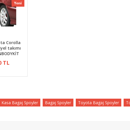
ta Corolla
iyel takımı
ANBODYKİT
0 TL
 Kasa Bagaj Spoyler
Bagaj Spoyler
Toyota Bagaj Spoyler
T