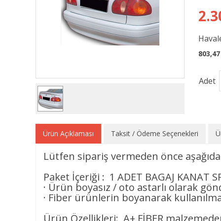
2.3
Havale
803,47
Adet
Ürün Açıklaması
Taksit / Ödeme Seçenekleri
Ü
Lütfen sipariş vermeden önce aşağıdak
Paket İçeriği : 1 ADET BAGAJ KANAT S
· Ürün boyasız / oto astarlı olarak gön
· Fiber ürünlerin boyanarak kullanılmas
Ürün Özellikleri: A+ FİBER malzemeden