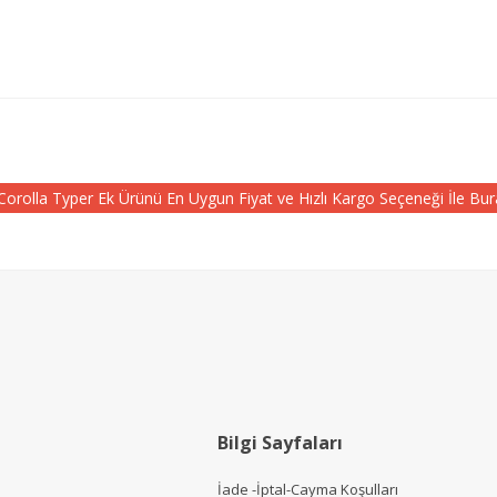
rolla Typer Ek Ürünü En Uygun Fiyat ve Hızlı Kargo Seçeneği İle Bura
Bilgi Sayfaları
İade -İptal-Cayma Koşulları