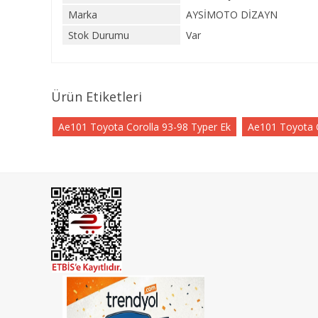
Marka
AYSİMOTO DİZAYN
Stok Durumu
Var
Ürün Etiketleri
Ae101 Toyota Corolla 93-98 Typer Ek
Ae101 Toyota Co