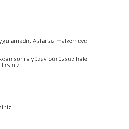
ygulamadır. Astarsız malzemeye
dıkdan sonra yüzey pürüzsüz hale
lirsiniz.
siniz