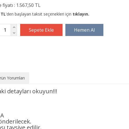
 fiyatı :
1.567,50 TL
 TL
'den başlayan taksit seçenekleri için
tıklayın.
rün Yorumları
i detayları okuyun!!!
SA
gönderilecek.
ı tavsiye edilir.