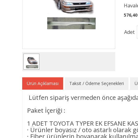
Havale
576,40
Adet
Ürün Açıklaması
Taksit / Ödeme Seçenekleri
Ü
Lütfen sipariş vermeden önce aşağıdak
Paket İçeriği :
1 ADET TOYOTA TYPER EK EFSANE KA
· Ürünler boyasız / oto astarlı olarak 
· Fiber ürünlerin boyanarak kullanılmas