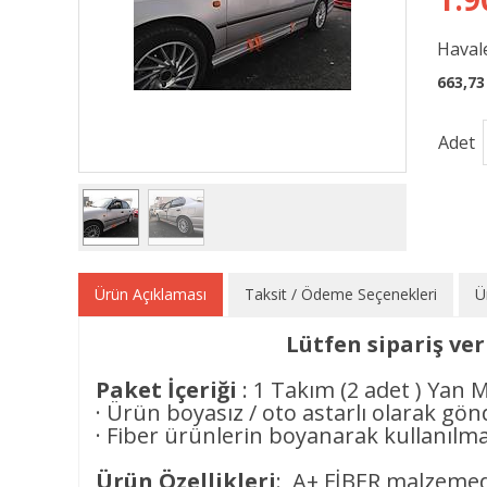
Havale
663,73
Adet
Ürün Açıklaması
Taksit / Ödeme Seçenekleri
Ü
Lütfen sipariş ve
Paket İçeriği
: 1 Takım (2 adet ) Yan M
· Ürün boyasız / oto astarlı olarak gön
· Fiber ürünlerin boyanarak kullanılmas
Ürün Özellikleri
: A+ FİBER malzemed