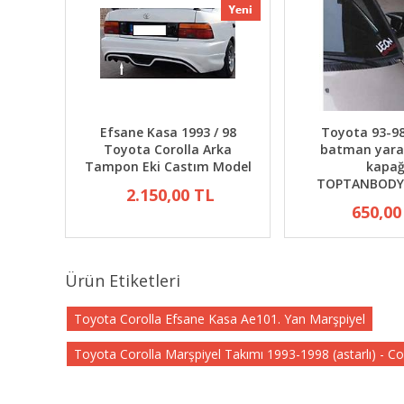
yota
Efsane Kasa 1993 / 98
Toyota 93-98
r Ek
Toyota Corolla Arka
batman yara
LARDA
Tampon Eki Castım Model
kapağ
TOPTANBODY
2.150,00 TL
650,00
Ürün Etiketleri
Toyota Corolla Efsane Kasa Ae101. Yan Marşpiyel
Toyota Corolla Marşpiyel Takımı 1993-1998 (astarlı) - 