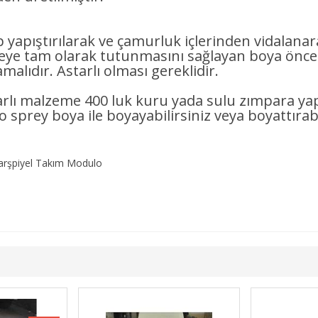
ip yapıştırılarak ve çamurluk içlerinden vidalana
tam olarak tutunmasını sağlayan boya önces
alıdır. Astarlı olması gereklidir.
tarlı malzeme 400 luk kuru yada sulu zımpara ya
to sprey boya ile boyayabilirsiniz veya boyattırabi
arşpiyel Takım Modulo