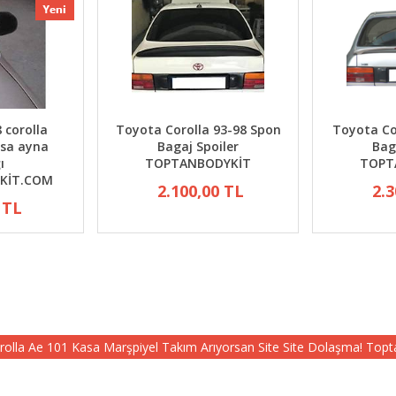
 corolla
Toyota Corolla 93-98 Spon
Toyota Cor
sa ayna
Bagaj Spoiler
Bag
ı
TOPTANBODYKİT
TOPT
KİT.COM
2.100,00 TL
2.3
 TL
Corolla Ae 101 Kasa Marşpiyel Takım Arıyorsan Site Site Dolaşma! Top