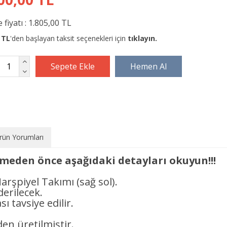
 fiyatı :
1.805,00 TL
 TL
'den başlayan taksit seçenekleri için
tıklayın.
rün Yorumları
rmeden önce aşağıdaki detayları okuyun!!!
arşpiyel Takımı (sağ sol).
derilecek.
ı tavsiye edilir.
en üretilmiştir.