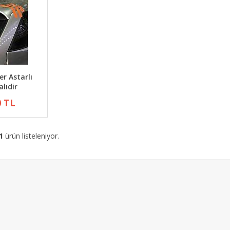
ler Astarlı
lıdir
0 TL
1
ürün listeleniyor.