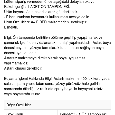
Lütfen sipariş vermeden önce aşağıdaki detayları okuyun!!!
Paket İçeriği : 1 ADET ÖN TAMPON EKİ.
Ürün boyasız / oto astarlı olarak gönderilecek.
· Fiber ürünlerin boyanarak kullanılması tavsiye edilir.
Ürün Özellikleri: A+ FİBER malzemeden üretilmiştir.
Esnektir.
Bilgi: Ön tamponda belirtilen bölüme geçirilip yapıştırılarak ve
çamurluk içlerinden vidalanarak montajı yapılmaktadır. Astar, boya
öncesi boyanın yüzeye tam olarak tutunmasını sağlayan boya
öncesi uygulamadır.
Astarsız malzemeye direkt olarak boya uygulaması
yapılmamalıdır.
Astarlı olması gereklidir.
Boyama işlemi Hakkında Bilgi: Astarlı malzeme 400 luk kuru yada
sulu zımpara yapıldıkdan sonra yüzey pürüzsüz hale getirilir,
sonrasında dilediğiniz renk oto sprey boya ile boyayabilirsiniz
veya boyattırabilirsiniz.
Diğer Özellikler
Stok Kodu
Peugeot 301 Ön Tampon eki