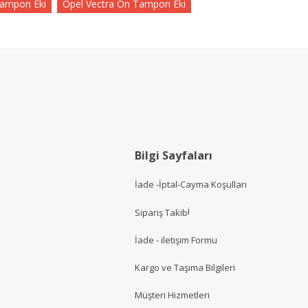
Tampon Eki
Opel Vectra On Tampon Eki
Bilgi Sayfaları
İade -İptal-Cayma Koşulları
i
Sipariş Takib
İade - iletişim Formu
Kargo ve Taşıma Bilgileri
Müşteri Hizmetler
i