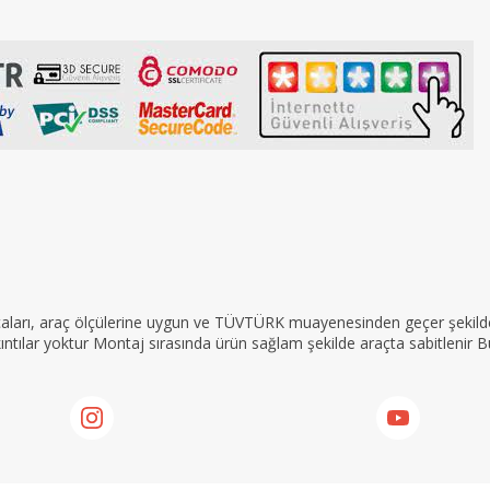
rçaları, araç ölçülerine uygun ve TÜVTÜRK muayenesinden geçer şekilde 
tılar yoktur Montaj sırasında ürün sağlam şekilde araçta sabitlenir Bu