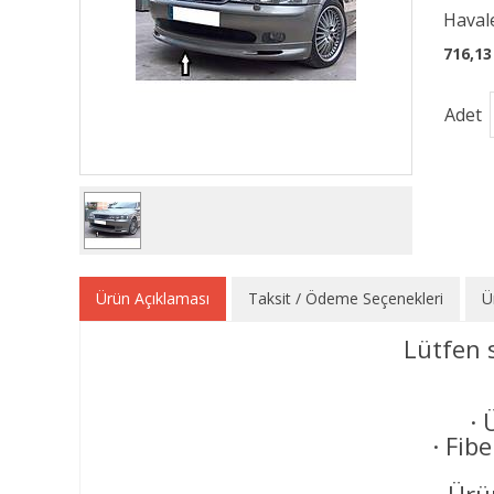
Havale
716,13
Adet
Ürün Açıklaması
Taksit / Ödeme Seçenekleri
Ü
Lütfen 
· 
· Fib