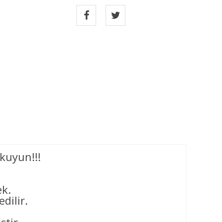
kuyun!!!
ek.
dilir.