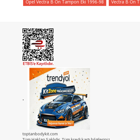
Opel Vectra B Ön Tampon Eki 1996-98
Vectra B Ön 
.
toptanbodykit.com
Tüm Hakları Saklıdır. Tüm kredi kartı bilgileriniz