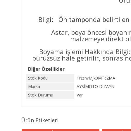
Ürün
Bilgi: Ön tamponda belirtilen 
Astar, boya öncesi boyanın yüz
malzemeye direkt ol
Boyama işlemi Hakkında Bilgi:
pürüzsüz hale getirilir, sonrasınd
Diğer Özellikler
Stok Kodu
1NzIwMjk0MTc2MA
Marka
AYSİMOTO DİZAYN
Stok Durumu
Var
Ürün Etiketleri