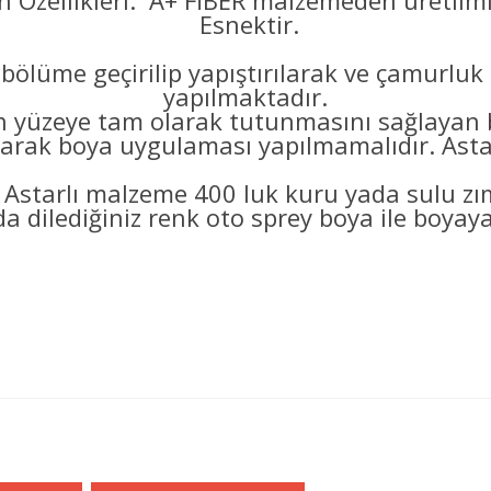
 Özellikleri: A+ FİBER malzemeden üretilmi
Esnektir.
bölüme geçirilip yapıştırılarak ve çamurluk
yapılmaktadır.
eye tam olarak tutunmasını sağlayan bo
arak boya uygulaması yapılmamalıdır. Astarl
 Astarlı malzeme 400 luk kuru yada sulu z
a dilediğiniz renk oto sprey boya ile boyayab