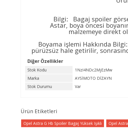
Ürün
Bilgi: Bagaj spoiler görse
Astar, boya öncesi boyanın yüz
malzemeye direkt ol
Boyama işlemi Hakkında Bilgi:
pürüzsüz hale getirilir, sonrasınd
Diğer Özellikler
Stok Kodu
1NzI4NDc2MjEzMw
Marka
AYSİMOTO DİZAYN
Stok Durumu
Var
Ürün Etiketleri
Opel Astra G Hb Spoiler Bagaj Yüksek Işıklı
Opel Astra