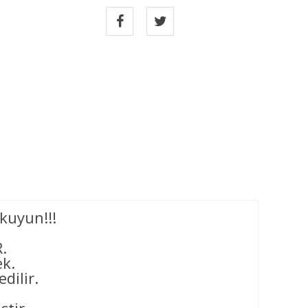
kuyun!!!
.
ek.
dilir.