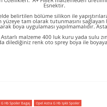
 Özellikleri: A+ FİBER malzemeden üretilmi
Esnektir.
lde belirtilen bölüme silikon ile yapıştırıl
eye tam olarak tutunmasını sağlayan bo
arak boya uygulaması yapılmamalıdır. Astarl
 Astarlı malzeme 400 luk kuru yada sulu z
a dilediğiniz renk oto sprey boya ile boyayab
 G Hb Spoiler Bagaj
Opel Astra G Hb Işıklı Spoiler