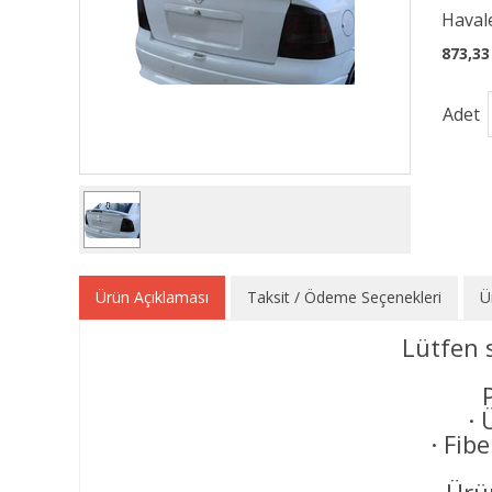
Havale
873,33
Adet
Ürün Açıklaması
Taksit / Ödeme Seçenekleri
Ü
Lütfen 
· 
· Fib