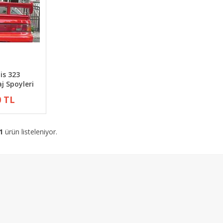
is 323
j Spoyleri
0 TL
1
ürün listeleniyor.