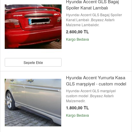
Hyundaı Accent GLS Bagaj
Spoiler Kanat Lambalı
Hyundaı Accent GLS Bagaj Spoiler
Kanat Lambalı .Boyasız Astarlı
Malzeme Lambalıdır.
2.600,00 TL
Kargo Bedava
Sepete Ekle
Hyundaı Accent Yumurta Kasa
GLS marşpiyel - custom model
Hyundaı Accent GLS marşpiyel
custom model .Boyasız Astarlı
Malzemedir.
1.800,00 TL
Kargo Bedava