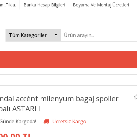
n ,Tıkla.
Banka Hesap Bilgileri
Boyama Ve Montaj Ücretleri
ndai accént milenyum bagaj spoiler
balı ASTARLI
00,00 TL