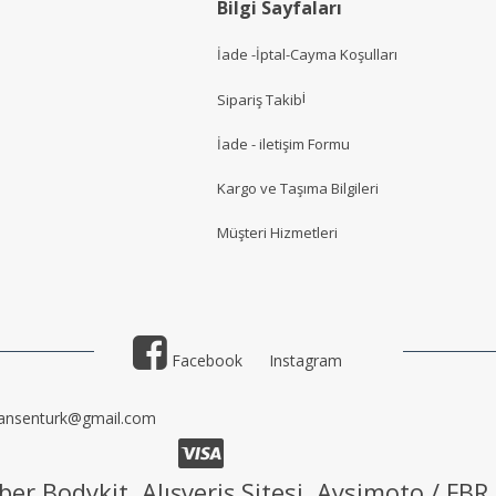
Bilgi Sayfaları
İade -İptal-Cayma Koşulları
i
Sipariş Takib
İade - iletişim Formu
Kargo ve Taşıma Bilgileri
Müşteri Hizmetler
i
Facebook
Instagram
ansenturk@gmail.com
ber Bodykit Alışveriş Sitesi Aysimoto / FBR