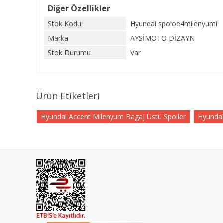
Diğer Özellikler
Stok Kodu
Hyundai spoioe4milenyumi
Marka
AYSİMOTO DİZAYN
Stok Durumu
Var
Ürün Etiketleri
Hyundai Accent Milenyum Bagaj Üstü Spoiler
Hyundai