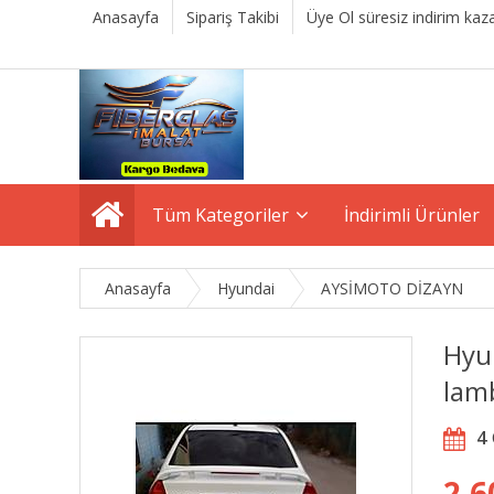
Anasayfa
Sipariş Takibi
Üye Ol süresiz indirim kaza
Tüm Kategoriler
İndirimli Ürünler
Anasayfa
Hyundai
AYSİMOTO DİZAYN
Hyu
lam
4
2.6