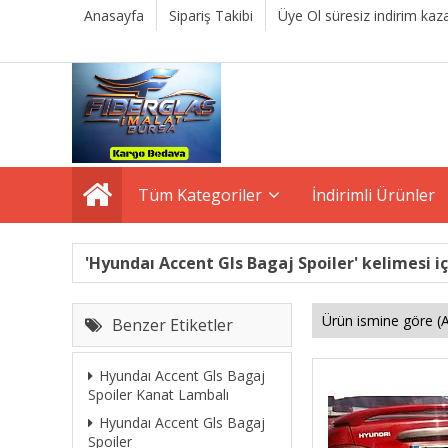
Anasayfa
Sipariş Takibi
Üye Ol süresiz indirim kaza
Tüm Kategoriler
İndirimli Ürünler
'Hyundaı Accent Gls Bagaj Spoiler' kelimesi iç
Benzer Etiketler
Hyundaı Accent Gls Bagaj
Spoiler Kanat Lambalı
Hyundaı Accent Gls Bagaj
Spoiler