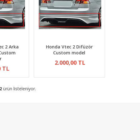
ec 2 Arka
Honda Vtec 2 Difüzör
Custom
Custom model
r
2.000,00 TL
0 TL
2
ürün listeleniyor.