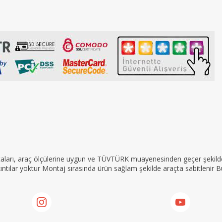
rçaları, araç ölçülerine uygun ve TÜVTÜRK muayenesinden geçer şekilde 
tılar yoktur Montaj sırasında ürün sağlam şekilde araçta sabitlenir Bu