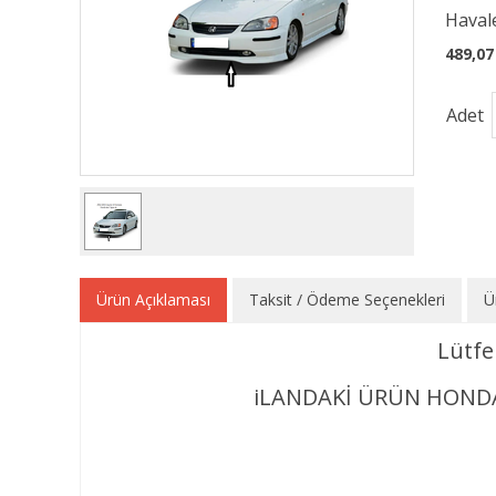
Havale
489,07
Adet
Ürün Açıklaması
Taksit / Ödeme Seçenekleri
Ü
Lütfe
iLANDAKİ ÜRÜN HONDA