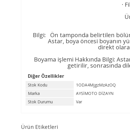
· F
Ür
Bilgi: Ön tamponda belirtilen bölüm
Astar, boya öncesi boyanın yüzeye
direkt olar
Boyama işlemi Hakkında Bilgi: Asta
getirilir, sonrasında di
Diğer Özellikler
Stok Kodu
1ODA4MjgzMzAzOQ
Marka
AYSİMOTO DİZAYN
Stok Durumu
Var
Ürün Etiketleri