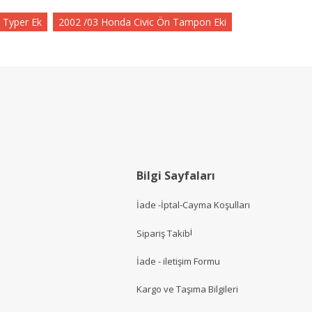
 Typer Ek
2002 /03 Honda Civic Ön Tampon Eki
Bilgi Sayfaları
İade -İptal-Cayma Koşulları
i
Sipariş Takib
İade - iletişim Formu
Kargo ve Taşıma Bilgileri