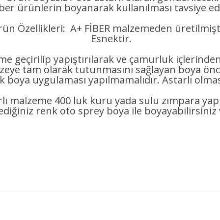
iber ürünlerin boyanarak kullanılması tavsiye edi
ün Özellikleri: A+ FİBER malzemeden üretilmişt
Esnektir.
e geçirilip yapıştırılarak ve çamurluk içlerinde
 tam olarak tutunmasını sağlayan boya önce
ak boya uygulaması yapılmamalıdır. Astarlı olması
rlı malzeme 400 luk kuru yada sulu zımpara ya
lediğiniz renk oto sprey boya ile boyayabilirsiniz 