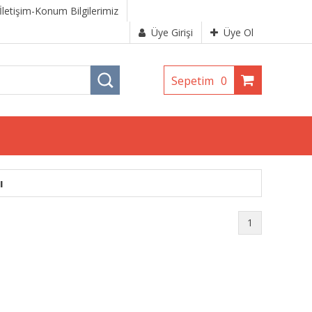
İletişim-Konum Bilgilerimiz
Üye Girişi
Üye Ol
Sepetim
0
ı
1