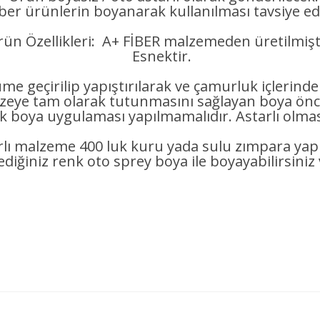
iber ürünlerin boyanarak kullanılması tavsiye edi
ün Özellikleri: A+ FİBER malzemeden üretilmişt
Esnektir.
me geçirilip yapıştırılarak ve çamurluk içlerind
 tam olarak tutunmasını sağlayan boya önce
ak boya uygulaması yapılmamalıdır. Astarlı olması
rlı malzeme 400 luk kuru yada sulu zımpara ya
lediğiniz renk oto sprey boya ile boyayabilirsiniz 