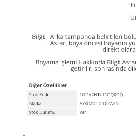
· F
Ür
Bilgi: Arka tamponda belirtilen bölü
Astar, boya öncesi boyanın yüzeye
direkt olar
Boyama işlemi Hakkında Bilgi: Asta
getirilir, sonrasında di
Diğer Özellikler
Stok Kodu
1ODA2NTc1NTQ0OQ
Marka
AYSİMOTO DİZAYN
Stok Durumu
Var