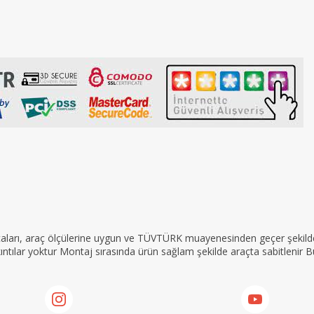
rçaları, araç ölçülerine uygun ve TÜVTÜRK muayenesinden geçer şekilde 
tılar yoktur Montaj sırasında ürün sağlam şekilde araçta sabitlenir Bu