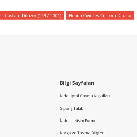
es Custom Difüzör (1997-2001)
Honda Cıvıc İes Custom Difüzör
Bilgi Sayfaları
İade -İptal-Cayma Koşulları
i
Sipariş Takib
İade - iletişim Formu
Kargo ve Taşıma Bilgileri