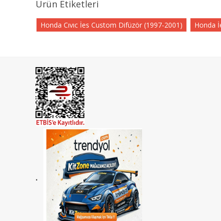
Ürün Etiketleri
Honda Cıvıc İes Custom Difüzör (1997-2001)
Honda İ
.