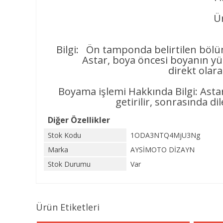
Ür
Bilgi: Ön tamponda belirtilen bölüm
Astar, boya öncesi boyanın yüzeye
direkt olar
Boyama işlemi Hakkında Bilgi: Asta
getirilir, sonrasında di
Diğer Özellikler
Stok Kodu
1ODA3NTQ4MjU3Ng
Marka
AYSİMOTO DİZAYN
Stok Durumu
Var
Ürün Etiketleri