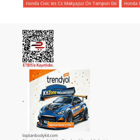
Honda Civic Ies Cs Makyajsız Ön Tampon Eki
Honda 
.
toptanbodykit.com