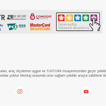
rçaları, araç ölçülerine uygun ve TÜVTÜRK muayenesinden geçer şekilde 
tılar yoktur Montaj sırasında ürün sağlam şekilde araçta sabitlenir Bu