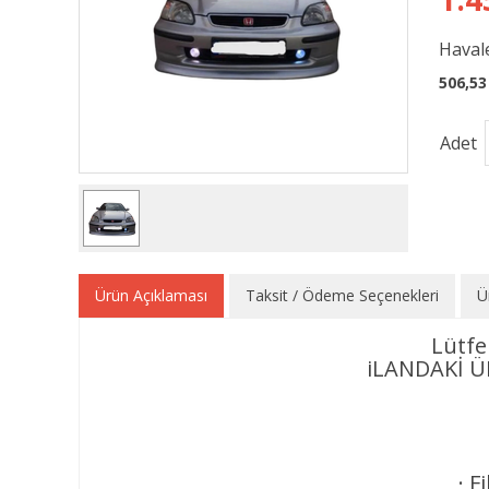
Havale
506,53
Adet
Ürün Açıklaması
Taksit / Ödeme Seçenekleri
Ü
Lütfe
iLANDAKİ 
· F