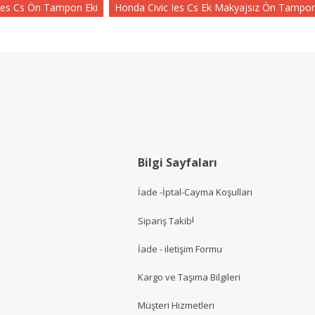
Ies Cs Ön Tampon Eki
Honda Civic Ies Cs Ek Makyajsız Ön Tampon
Bilgi Sayfaları
İade -İptal-Cayma Koşulları
i
Sipariş Takib
İade - iletişim Formu
Kargo ve Taşıma Bilgileri
Müşteri Hizmetler
i