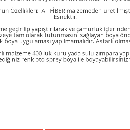
ün Özellikleri: A+ FİBER malzemeden üretilmişt
Esnektir.
e geçirilip yapıştırılarak ve çamurluk içlerinde
 tam olarak tutunmasını sağlayan boya önce
ak boya uygulaması yapılmamalıdır. Astarlı olması
rlı malzeme 400 luk kuru yada sulu zımpara ya
lediğiniz renk oto sprey boya ile boyayabilirsiniz 