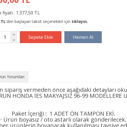
 fiyatı :
1.377,50 TL
 TL
'den başlayan taksit seçenekleri için
tıklayın.
rün Yorumları
n sipariş vermeden önce aşağıdaki detayları oku
ÜRÜN HONDA İES MAKYAJSIZ 96-99 MODELLERE
Paket İçeriği : 1 ADET ÖN TAMPON EKİ.
· Ürün boyasız / oto astarlı olarak gönderilecek.
iber ürünlerin boyanarak kullanılması tavsiye edi