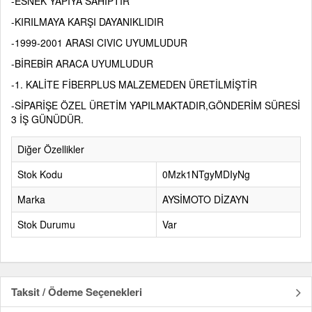
-ESNEK YAPIYA SAHİPTİR
-KIRILMAYA KARŞI DAYANIKLIDIR
-1999-2001 ARASI CIVIC UYUMLUDUR
-BİREBİR ARACA UYUMLUDUR
-1. KALİTE FİBERPLUS MALZEMEDEN ÜRETİLMİŞTİR
-SİPARİŞE ÖZEL ÜRETİM YAPILMAKTADIR,GÖNDERİM SÜRESİ
3 İŞ GÜNÜDÜR.
Diğer Özellikler
Stok Kodu
0Mzk1NTgyMDIyNg
Marka
AYSİMOTO DİZAYN
Stok Durumu
Var
Taksit / Ödeme Seçenekleri