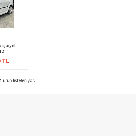
arşpiyel
12
0 TL
1
ürün listeleniyor.