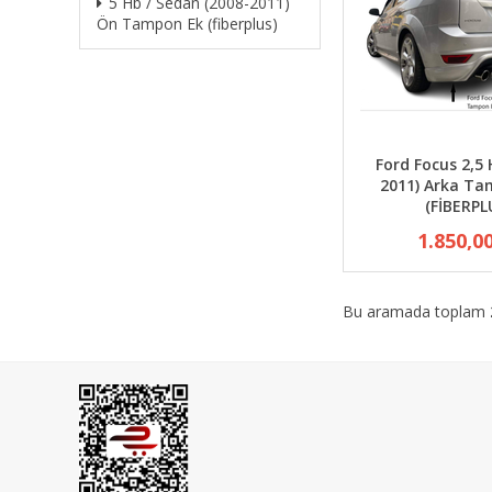
5 Hb / Sedan (2008-2011)
Ön Tampon Ek (fiberplus)
Ford Focus 2,5 
2011) Arka Ta
(FİBERPL
1.850,0
Bu aramada toplam