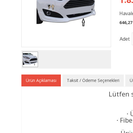
Havale
646,27
Adet
Ürün Açıklaması
Taksit / Ödeme Seçenekleri
Ü
Lütfen 
· 
· Fib