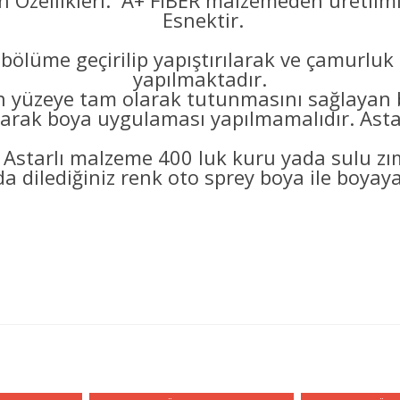
 Özellikleri: A+ FİBER malzemeden üretilmi
Esnektir.
bölüme geçirilip yapıştırılarak ve çamurluk
yapılmaktadır.
eye tam olarak tutunmasını sağlayan bo
arak boya uygulaması yapılmamalıdır. Astarl
 Astarlı malzeme 400 luk kuru yada sulu z
a dilediğiniz renk oto sprey boya ile boyayab