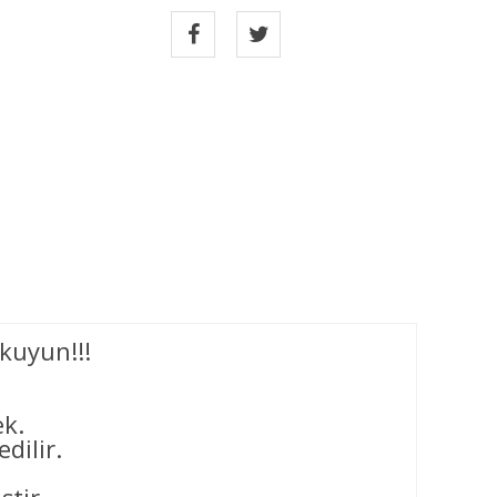
kuyun!!!
ek.
dilir.