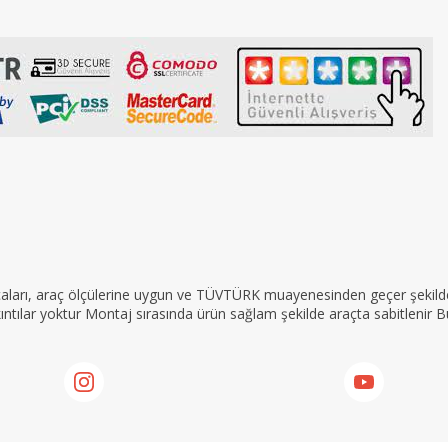
rçaları, araç ölçülerine uygun ve TÜVTÜRK muayenesinden geçer şekilde 
tılar yoktur Montaj sırasında ürün sağlam şekilde araçta sabitlenir Bu