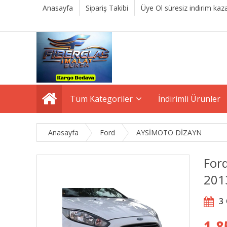
Anasayfa
Sipariş Takibi
Üye Ol süresiz indirim kaza
Tüm Kategoriler
İndirimli Ürünler
Anasayfa
Ford
AYSİMOTO DİZAYN
For
201
3
1.8