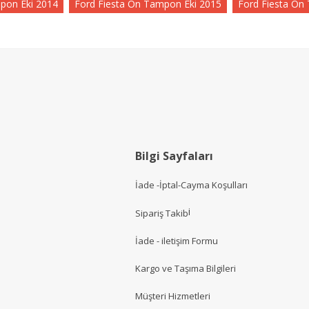
pon Eki 2014
Ford Fiesta Ön Tampon Eki 2015
Ford Fiesta Ön
Bilgi Sayfaları
İade -İptal-Cayma Koşulları
i
Sipariş Takib
İade - iletişim Formu
Kargo ve Taşıma Bilgileri
Müşteri Hizmetler
i