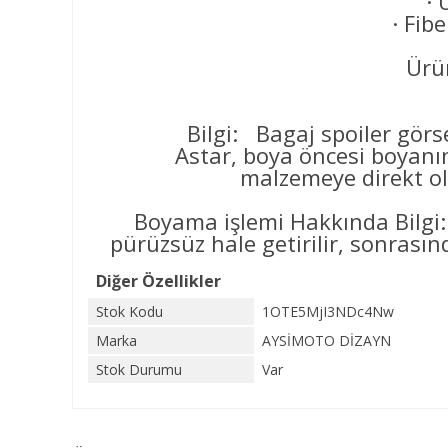
· 
· Fib
Ürün
Bilgi: Bagaj spoiler görse
Astar, boya öncesi boyanın yüz
malzemeye direkt ol
Boyama işlemi Hakkında Bilgi:
pürüzsüz hale getirilir, sonrasınd
Diğer Özellikler
Stok Kodu
1OTE5MjI3NDc4Nw
Marka
AYSİMOTO DİZAYN
Stok Durumu
Var