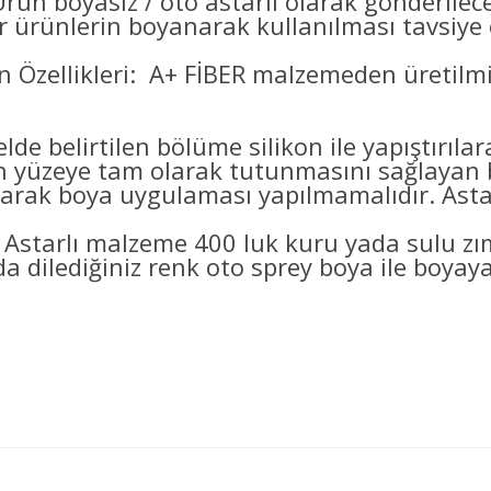
Ürün boyasız / oto astarlı olarak gönderilec
er ürünlerin boyanarak kullanılması tavsiye e
 Özellikleri: A+ FİBER malzemeden üretilmi
lde belirtilen bölüme silikon ile yapıştırıl
eye tam olarak tutunmasını sağlayan bo
arak boya uygulaması yapılmamalıdır. Astarl
 Astarlı malzeme 400 luk kuru yada sulu z
a dilediğiniz renk oto sprey boya ile boyayab