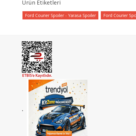
Ürün Etiketleri
Ford Courier Spoiler - Yarasa Spoiler
Ford Courier Spoi
.