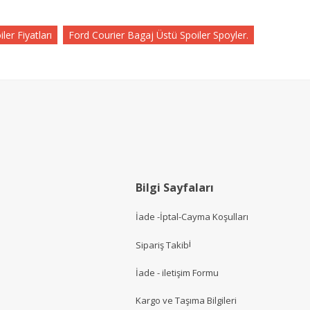
ler Fiyatları
Ford Courier Bagaj Üstü Spoiler Spoyler.
Bilgi Sayfaları
İade -İptal-Cayma Koşulları
i
Sipariş Takib
İade - iletişim Formu
Kargo ve Taşıma Bilgileri