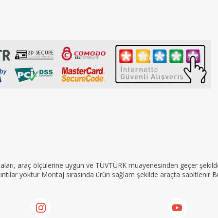
rçaları, araç ölçülerine uygun ve TÜVTÜRK muayenesinden geçer şekilde 
tılar yoktur Montaj sırasında ürün sağlam şekilde araçta sabitlenir Bu