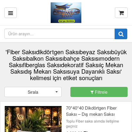
'Fiber Saksıdikdörtgen Saksıbeyaz Saksıbüyük
Saksıbalkon Saksısıbahçe Saksısımodern
Saksıfiberglas Saksıdekoratif Saksıiç Mekan
Saksıdış Mekan Saksısuya Dayanıklı Saksı'
kelimesi için etiket sonuçları
Sırala
Filtrele
70*40*40 Dikdörtgen Fiber
Saksı – Dış mekan Saksı
Toplu Fiber saksı alımda iletişime
geçiniz