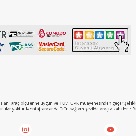
rçaları, araç ölçülerine uygun ve TÜVTÜRK muayenesinden geçer şekilde 
tılar yoktur Montaj sırasında ürün sağlam şekilde araçta sabitlenir Bu