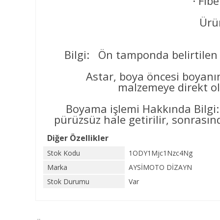
· Fib
Ürün
Bilgi: Ön tamponda belirtilen 
Astar, boya öncesi boyanın yüz
malzemeye direkt ol
Boyama işlemi Hakkında Bilgi:
pürüzsüz hale getirilir, sonrasınd
Diğer Özellikler
Stok Kodu
1ODY1Mjc1Nzc4Ng
Marka
AYSİMOTO DİZAYN
Stok Durumu
Var