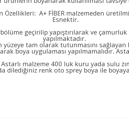
er ürünlerin boyanarak kullanılması tavsiye e
 Özellikleri: A+ FİBER malzemeden üretilmi
Esnektir.
bölüme geçirilip yapıştırılarak ve çamurluk
yapılmaktadır.
eye tam olarak tutunmasını sağlayan bo
arak boya uygulaması yapılmamalıdır. Astarl
 Astarlı malzeme 400 luk kuru yada sulu z
a dilediğiniz renk oto sprey boya ile boyayab