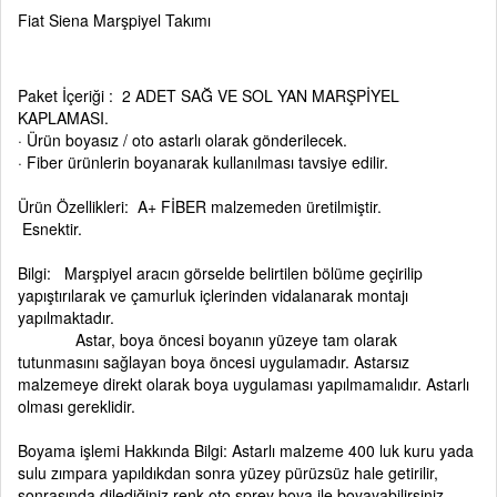
Fiat Siena Marşpiyel Takımı
Paket İçeriği : 2 ADET SAĞ VE SOL YAN MARŞPİYEL
KAPLAMASI.
· Ürün boyasız / oto astarlı olarak gönderilecek.
· Fiber ürünlerin boyanarak kullanılması tavsiye edilir.
Ürün Özellikleri: A+ FİBER malzemeden üretilmiştir.
Esnektir.
Bilgi: Marşpiyel aracın görselde belirtilen bölüme geçirilip
yapıştırılarak ve çamurluk içlerinden vidalanarak montajı
yapılmaktadır.
Astar, boya öncesi boyanın yüzeye tam olarak
tutunmasını sağlayan boya öncesi uygulamadır. Astarsız
malzemeye direkt olarak boya uygulaması yapılmamalıdır. Astarlı
olması gereklidir.
Boyama işlemi Hakkında Bilgi: Astarlı malzeme 400 luk kuru yada
sulu zımpara yapıldıkdan sonra yüzey pürüzsüz hale getirilir,
sonrasında dilediğiniz renk oto sprey boya ile boyayabilirsiniz