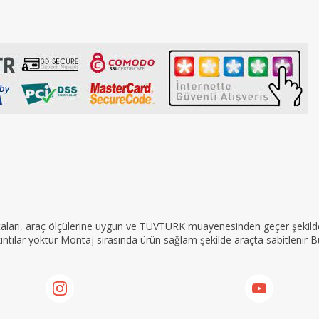
rçaları, araç ölçülerine uygun ve TÜVTÜRK muayenesinden geçer şekilde 
tılar yoktur Montaj sırasında ürün sağlam şekilde araçta sabitlenir Bu