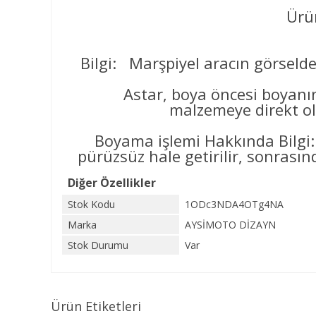
Ürün
Bilgi: Marşpiyel aracın görselde
Astar, boya öncesi boyanın yüz
malzemeye direkt ol
Boyama işlemi Hakkında Bilgi:
pürüzsüz hale getirilir, sonrasınd
Diğer Özellikler
Stok Kodu
1ODc3NDA4OTg4NA
Marka
AYSİMOTO DİZAYN
Stok Durumu
Var
Ürün Etiketleri