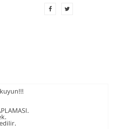
kuyun!!!
APLAMASI.
ek.
dilir.