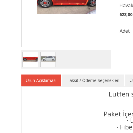
Havale
628,80
Adet
Ürün Açıklaması
Taksit / Ödeme Seçenekleri
Ü
Lütfen 
Paket İç
· 
· Fib