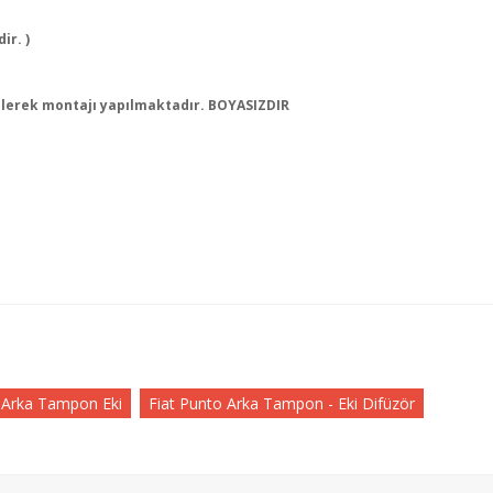
ir. )
ülerek montajı yapılmaktadır. BOYASIZDIR
 Arka Tampon Eki
Fiat Punto Arka Tampon - Eki Difüzör