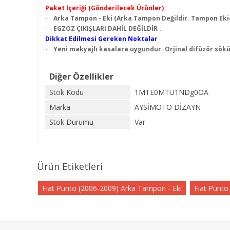
Paket İçeriği (Gönderilecek Ürünler)
· Arka Tampon - Eki (Arka Tampon Değildir. Tampon Ekid
· EGZOZ ÇIKIŞLARI DAHİL DEĞİLDİR .
Dikkat Edilmesi Gereken Noktalar
· Yeni makyajlı kasalara uygundur. Orjinal difüzör sök
Diğer Özellikler
Stok Kodu
1MTE0MTU1NDg0OA
Marka
AYSİMOTO DİZAYN
Stok Durumu
Var
Ürün Etiketleri
Fiat Punto (2006-2009) Arka Tampon - Eki
Fiat Punto