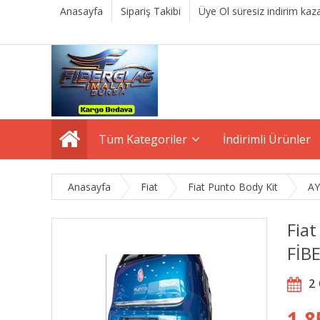
Anasayfa
Sipariş Takibi
Üye Ol süresiz indirim kaza
Tüm Kategoriler
İndirimli Ürünler
Anasayfa
Fiat
Fiat Punto Body Kit
A
Fia
FİB
2
1.8