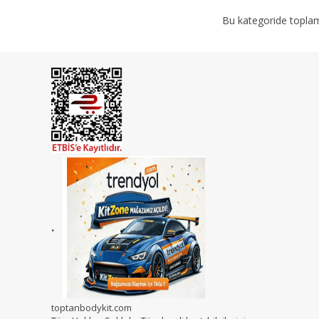
Bu kategoride topl
.
toptanbodykit.com