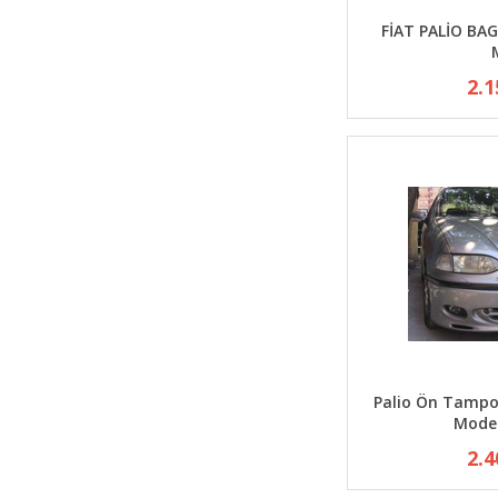
FİAT PALİO BA
2.1
Palio Ön Tampo
Model
2.4