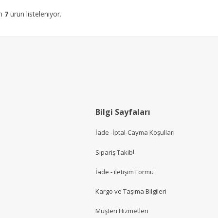
am
7
ürün listeleniyor.
Bilgi Sayfaları
İade -İptal-Cayma Koşulları
i
Sipariş Takib
İade - iletişim Formu
Kargo ve Taşıma Bilgileri
Müşteri Hizmetler
i