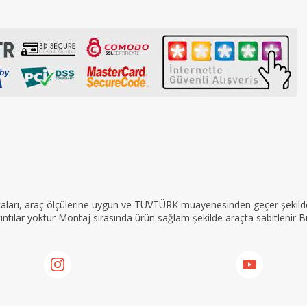
rçaları, araç ölçülerine uygun ve TÜVTÜRK muayenesinden geçer şekilde 
tılar yoktur Montaj sırasında ürün sağlam şekilde araçta sabitlenir Bu