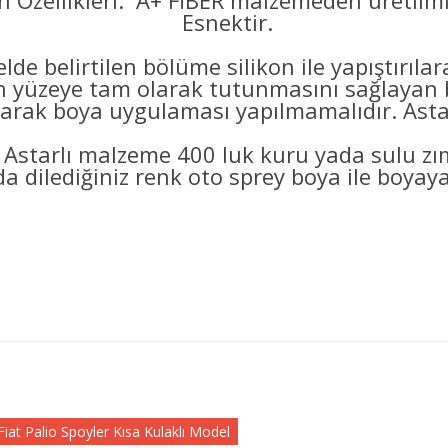
 Özellikleri: A+ FİBER malzemeden üretilmi
Esnektir.
lde belirtilen bölüme silikon ile yapıştırıl
eye tam olarak tutunmasını sağlayan bo
arak boya uygulaması yapılmamalıdır. Astarl
 Astarlı malzeme 400 luk kuru yada sulu z
a dilediğiniz renk oto sprey boya ile boyayab
Fiat Palio Spoyler Kısa Kulaklı Model