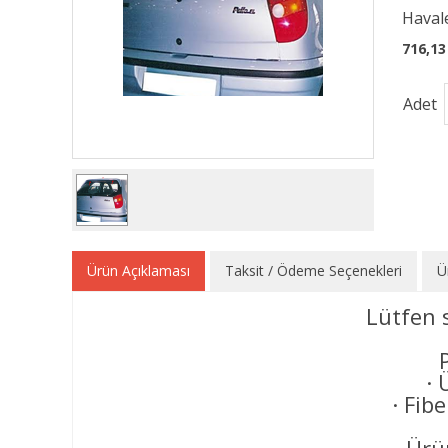
Havale
716,13
Adet
Ürün Açıklaması
Taksit / Ödeme Seçenekleri
Ü
Lütfen 
· 
· Fib