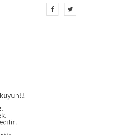
kuyun!!!
.
ek.
dilir.