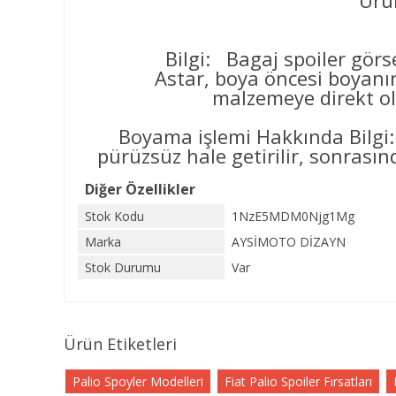
Ürün
Bilgi: Bagaj spoiler görse
Astar, boya öncesi boyanın yüz
malzemeye direkt ol
Boyama işlemi Hakkında Bilgi:
pürüzsüz hale getirilir, sonrasınd
Diğer Özellikler
Stok Kodu
1NzE5MDM0Njg1Mg
Marka
AYSİMOTO DİZAYN
Stok Durumu
Var
Ürün Etiketleri
Palio Spoyler Modelleri
Fiat Palio Spoiler Fırsatları