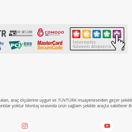
rçaları, araç ölçülerine uygun ve TÜVTÜRK muayenesinden geçer şekilde 
tılar yoktur Montaj sırasında ürün sağlam şekilde araçta sabitlenir Bu