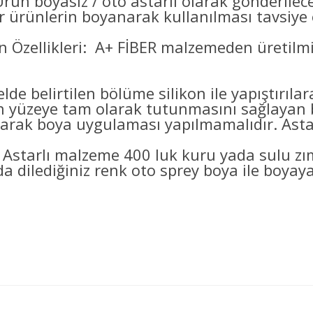
Ürün boyasız / oto astarlı olarak gönderilec
er ürünlerin boyanarak kullanılması tavsiye e
 Özellikleri: A+ FİBER malzemeden üretilmi
lde belirtilen bölüme silikon ile yapıştırıl
eye tam olarak tutunmasını sağlayan bo
arak boya uygulaması yapılmamalıdır. Astarl
 Astarlı malzeme 400 luk kuru yada sulu z
a dilediğiniz renk oto sprey boya ile boyayab