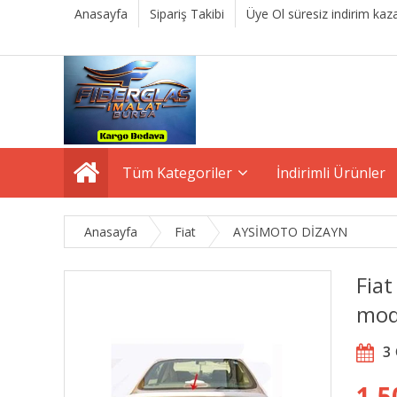
Anasayfa
Sipariş Takibi
Üye Ol süresiz indirim kaza
Tüm Kategoriler
İndirimli Ürünler
Anasayfa
Fiat
AYSİMOTO DİZAYN
Fiat
mod
3
1.5