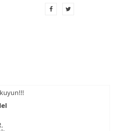
kuyun!!!
del
.