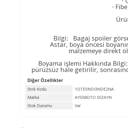
· 
· Fib
Ürün
Bilgi: Bagaj spoiler görse
Astar, boya öncesi boyanın yüz
malzemeye direkt ol
Boyama işlemi Hakkında Bilgi:
pürüzsüz hale getirilir, sonrasınd
Diğer Özellikler
Stok Kodu
1OTE5NDI3NDE2NA
Marka
AYSİMOTO DİZAYN
Stok Durumu
Var