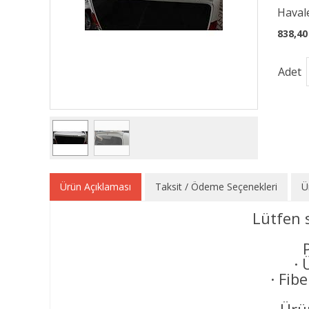
Havale
838,40
Adet
Ürün Açıklaması
Taksit / Ödeme Seçenekleri
Ü
Lütfen 
· 
· Fib