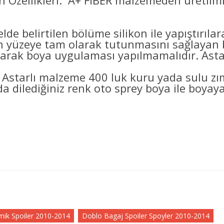
 Özellikleri: A+ FİBER malzemeden üretilmi
lde belirtilen bölüme silikon ile yapıştırıl
eye tam olarak tutunmasını sağlayan bo
arak boya uygulaması yapılmamalıdır. Astarl
 Astarlı malzeme 400 luk kuru yada sulu z
a dilediğiniz renk oto sprey boya ile boyayab
ik Spoiler 2010-2014
Doblo Bagaj Spoiler Spoyler 2010-2014