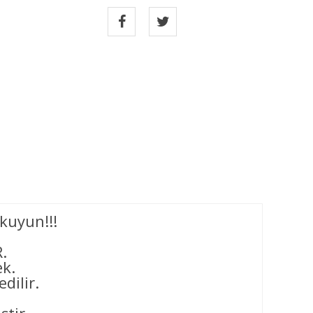
kuyun!!!
.
ek.
dilir.