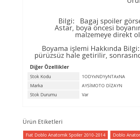
Ürün
Bilgi: Bagaj spoiler görse
Astar, boya öncesi boyanın yüz
malzemeye direkt ol
Boyama işlemi Hakkında Bilgi:
pürüzsüz hale getirilir, sonrasınd
Diğer Özellikler
Stok Kodu
1ODYxNDYyNTAxNA
Marka
AYSİMOTO DİZAYN
Stok Durumu
Var
Ürün Etiketleri
Fiat Doblo Anatomik Spoiler 2010-2014
Doblo Anatom