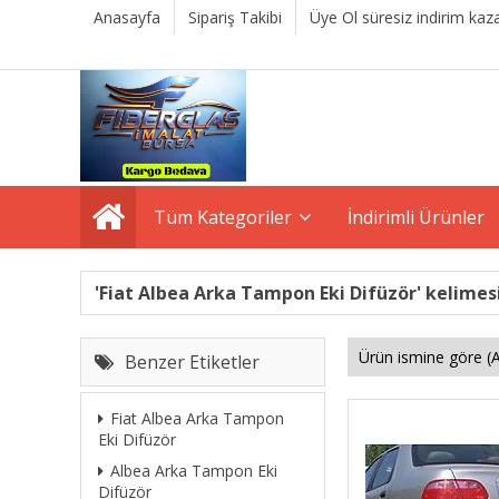
Anasayfa
Sipariş Takibi
Üye Ol süresiz indirim kaza
Tüm Kategoriler
İndirimli Ürünler
'Fiat Albea Arka Tampon Eki Difüzör' kelimesi
Benzer Etiketler
Fiat Albea Arka Tampon
Eki Difüzör
Albea Arka Tampon Eki
Difüzör