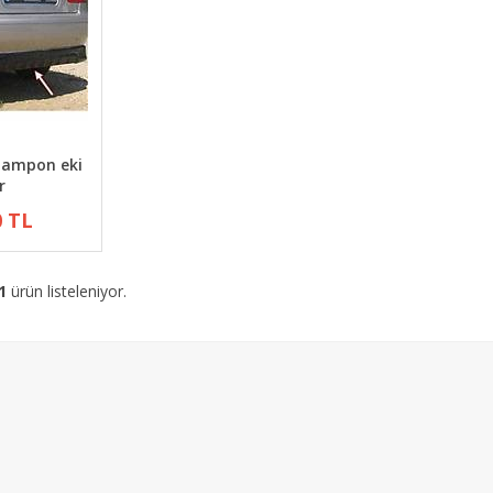
 Tampon eki
r
0 TL
1
ürün listeleniyor.