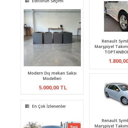
Editörün Seçimi
Renault Sym
Marşpiyel Takım
TOPTANBO
1.800,0
peratör
Modern Dış mekan Saksı
Toptan Fiber Saksı F
Modelleri
5.000,00 T
TL
5.000,00 TL
En Çok İzlenenler
Renault Sym
Marşpiyel Takım