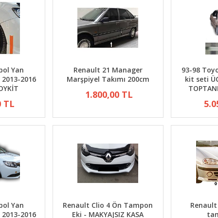
bol Yan
Renault 21 Manager
93-98 Toyo
 2013-2016
Marşpiyel Takımı 200cm
kit seti 
DYKİT
TOPTAN
1.800,00 TL
0 TL
5.0
iyatları
Dükkan önü Saksı Modelleri
Dekoratif Salon saks
renk premium
L
5.000,00 TL
4.000,
5.000,00 TL
bol Yan
Renault Clio 4 Ön Tampon
Renault
 2013-2016
Eki - MAKYAJSIZ KASA
ta