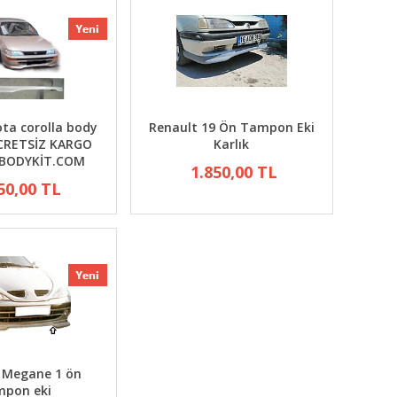
%20
ta corolla body
Renault 19 Ön Tampon Eki
ÜCRETSİZ KARGO
Karlık
BODYKİT.COM
1.850,00 TL
50,00 TL
ı beyaz
00 TL
 Megane 1 ön
mpon eki