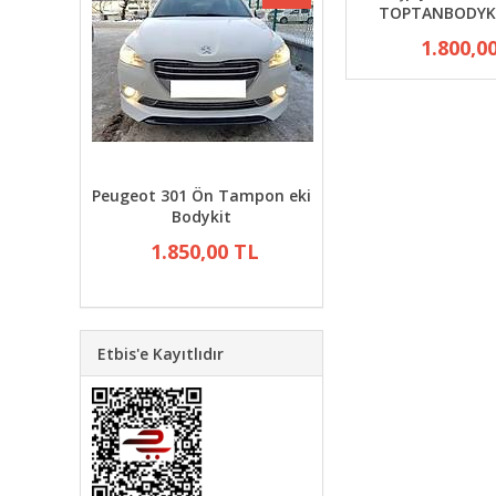
TOPTANBODYK
1.800,0
ody kit
Peugeot 301 Ön Tampon eki
Ford transit yaras
tarlı
Bodykit
kapağı 2004/2013 
- Yanlar
ÜRÜN
1.850,00 TL
TL
1.100,00 T
Etbis'e Kayıtlıdır