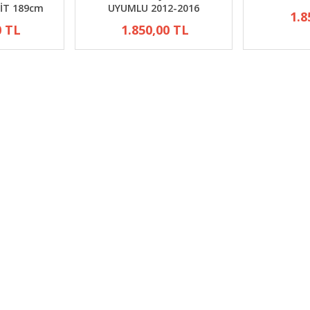
İT 189cm
UYUMLU 2012-2016
1.8
0 TL
1.850,00 TL
a ayna
Ford transit 2004/2013
Citroen C-Elysee 
FİBER
yarasa ayna kapağı FİBER
Marşpiyel (FİBERPL
ÜRÜN
1.800,00 TL
L
1.100,00 TL