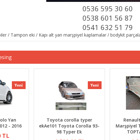
0536 595 30 60
0538 601 56 87
0541 632 51 79
oiler / Tampon eki / Kapı alt yan marşpiyel kaplamalar / bodykit parçal
esing
olo Yan
Toyota corolla typer
Renaul
012 - 2016
ekAe101 Toyota Corolla 93-
Marşpiyel 
98 Typer Ek
TOPT
0 TL