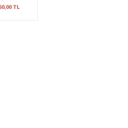
50,00 TL
Yan
Hyundai accént milenyum
Fiat Marea Body Kit 
US )
bagaj spoiler lambalı
Aysimoto Dizayn
ASTARLI
5.000,00 TL
2.600,00 TL