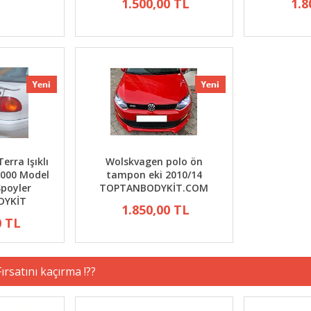
1.500,00 TL
1.8
erra Işıklı
Wolskvagen polo ön
2000 Model
tampon eki 2010/14
Spoyler
TOPTANBODYKİT.COM
DYKİT
1.850,00 TL
0 TL
ırsatını kaçırma !??