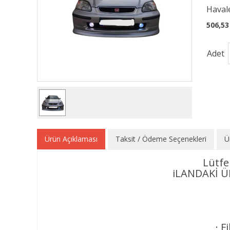
Havale
506,53
Adet
Ürün Açıklaması
Taksit / Ödeme Seçenekleri
Ü
Lütfe
iLANDAKİ 
· F