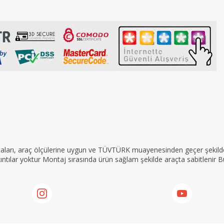
rçaları, araç ölçülerine uygun ve TÜVTÜRK muayenesinden geçer şekilde 
tılar yoktur Montaj sırasında ürün sağlam şekilde araçta sabitlenir Bu