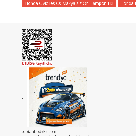
Honda Civic Ies Cs Makyajsız Ön Tampon Eki
Honda 
.
toptanbodykit.com