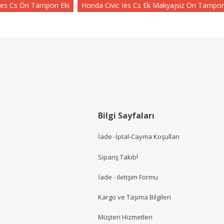
Ies Cs Ön Tampon Eki
Honda Civic Ies Cs Ek Makyajsız Ön Tampon
Bilgi Sayfaları
İade -İptal-Cayma Koşulları
i
Sipariş Takib
İade - iletişim Formu
Kargo ve Taşıma Bilgileri
Müşteri Hizmetler
i