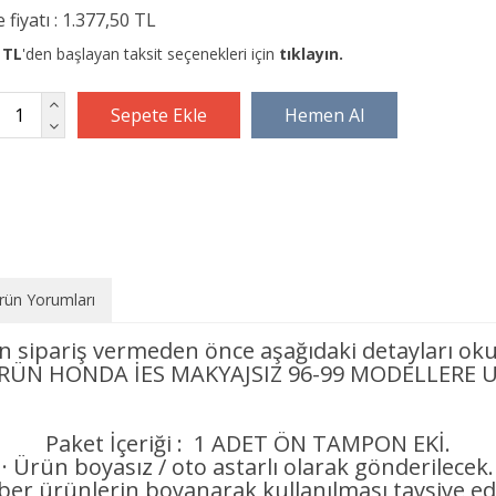
 fiyatı :
1.377,50 TL
 TL
'den başlayan taksit seçenekleri için
tıklayın.
rün Yorumları
n sipariş vermeden önce aşağıdaki detayları oku
ÜRÜN HONDA İES MAKYAJSIZ 96-99 MODELLERE
Paket İçeriği : 1 ADET ÖN TAMPON EKİ.
· Ürün boyasız / oto astarlı olarak gönderilecek.
iber ürünlerin boyanarak kullanılması tavsiye edi