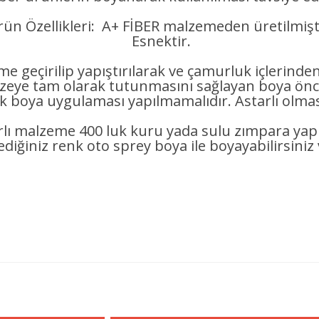
ün Özellikleri: A+ FİBER malzemeden üretilmişt
Esnektir.
e geçirilip yapıştırılarak ve çamurluk içlerinde
 tam olarak tutunmasını sağlayan boya önce
ak boya uygulaması yapılmamalıdır. Astarlı olması
rlı malzeme 400 luk kuru yada sulu zımpara ya
lediğiniz renk oto sprey boya ile boyayabilirsiniz 