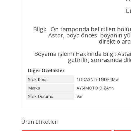
Ür
Bilgi: Ön tamponda belirtilen bölüm
Astar, boya öncesi boyanın yüzeye
direkt olar
Boyama işlemi Hakkında Bilgi: Asta
getirilir, sonrasında di
Diğer Özellikler
Stok Kodu
1ODA3NTc1NDE4Mw
Marka
AYSİMOTO DİZAYN
Stok Durumu
Var
Ürün Etiketleri