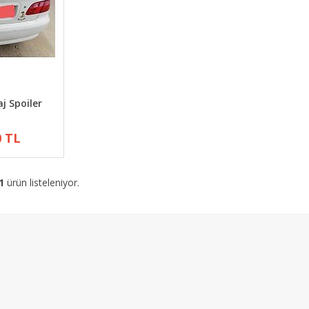
j Spoiler
ı
0 TL
1
ürün listeleniyor.