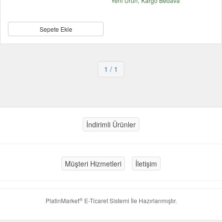
Yeni Ürün
Kargo Bedava
Sepete Ekle
1
/ 1
İndirimli Ürünler
Müşteri Hizmetleri
İletişim
®
PlatinMarket
E-Ticaret Sistemi
İle Hazırlanmıştır.