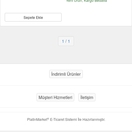
Yeni Ürün
Kargo Bedava
Sepete Ekle
1
/ 1
İndirimli Ürünler
Müşteri Hizmetleri
İletişim
®
PlatinMarket
E-Ticaret Sistemi
İle Hazırlanmıştır.