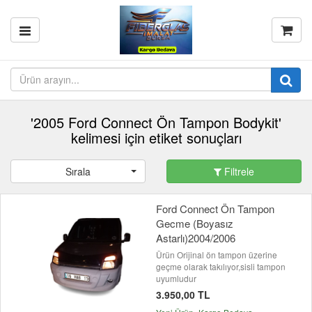
'2005 Ford Connect Ön Tampon Bodykit'
kelimesi için etiket sonuçları
Sırala
Filtrele
Ford Connect Ön Tampon
Gecme (Boyasız
Astarlı)2004/2006
Ürün Orijinal ön tampon üzerine
geçme olarak takılıyor,sisli tampon
uyumludur
3.950,00 TL