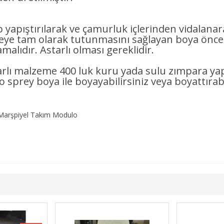
ip yapıştırılarak ve çamurluk içlerinden vidalana
tam olarak tutunmasını sağlayan boya önces
alıdır. Astarlı olması gereklidir.
tarlı malzeme 400 luk kuru yada sulu zımpara ya
to sprey boya ile boyayabilirsiniz veya boyattırabi
Marşpiyel Takım Modulo